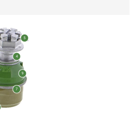
5
4
9
7