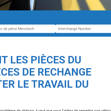
T LES PIÈCES DU
ÈCES DE RECHANGE
TER LE TRAVAIL DU
roblème de châssis, il veut que vous l’aidiez de remettre son véhicu