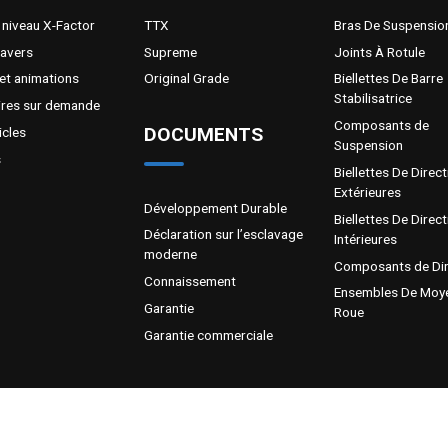
 niveau X-Factor
TTX
Bras De Suspensio
Savers
Supreme
Joints À Rotule
et animations
Original Grade
Biellettes De Barre
Stabilisatrice
ires sur demande
Composants de
DOCUMENTS
icles
Suspension
s
Biellettes De Direct
Extérieures
Développement Durable
Biellettes De Direct
Déclaration sur l’esclavage
Intérieures
moderne
Composants de Dir
Connaissement
Ensembles De Moy
Garantie
Roue
Garantie commerciale