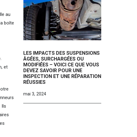
lle au
la boîte
LES IMPACTS DES SUSPENSIONS
.
ÂGÉES, SURCHARGÉES OU
MODIFIÉES – VOICI CE QUE VOUS
, et
DEVEZ SAVOIR POUR UNE
INSPECTION ET UNE RÉPARATION
RÉUSSIES
notre
mai 3, 2024
onneurs
 Ils
aires
des