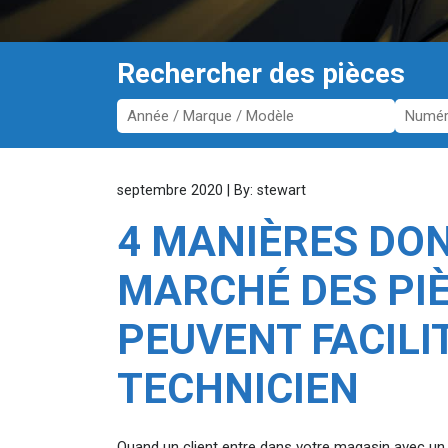
Rechercher des pièces
septembre 2020 | By: stewart
4 MANIÈRES DON
MARCHÉ DES PI
PEUVENT FACILI
TECHNICIEN
Quand un client entre dans votre magasin avec un p