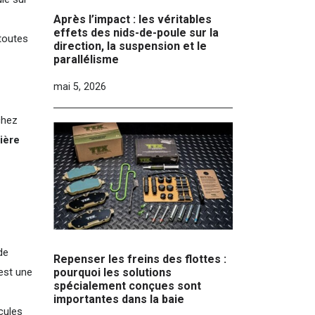
Après l’impact : les véritables
effets des nids-de-poule sur la
toutes
direction, la suspension et le
parallélisme
mai 5, 2026
chez
tière
de
Repenser les freins des flottes :
 est une
pourquoi les solutions
spécialement conçues sont
importantes dans la baie
cules