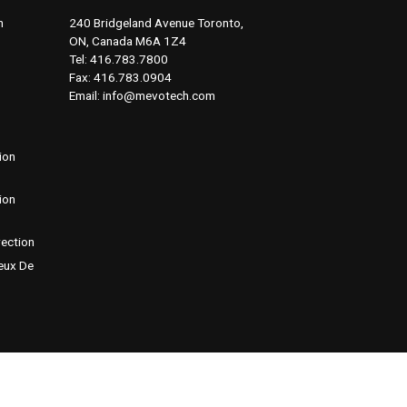
n
240 Bridgeland Avenue Toronto,
ON, Canada M6A 1Z4
Tel: 416.783.7800
Fax: 416.783.0904
Email: info@mevotech.com
ion
ion
ection
eux De