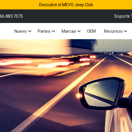
Descubre el MEVO Jeep Club
866.883.7075
Soporte 
Nuevo
Partes
Marcas
OEM
Recursos