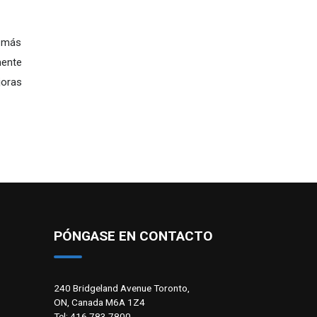
n más
mente
joras
PÓNGASE EN CONTACTO
240 Bridgeland Avenue Toronto,
ON, Canada M6A 1Z4
Tel: 416.783.7800